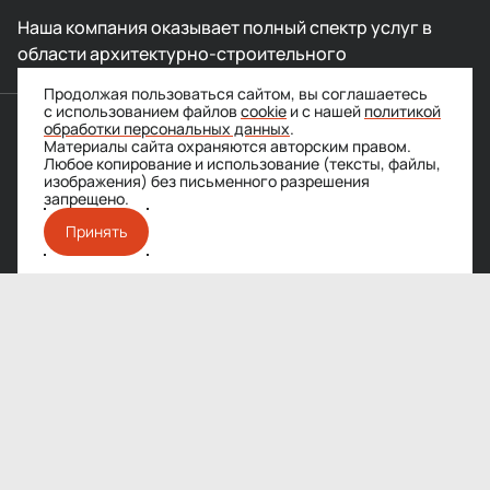
Наша компания оказывает полный спектр услуг в
области архитектурно-строительного
проектирования
Продолжая пользоваться сайтом, вы соглашаетесь
с использованием файлов
cookie
и с нашей
политикой
обработки персональных данных
.
АДРЕС
Материалы сайта охраняются авторским правом.
Москва, ул. Вильгельма Пика, 11
Любое копирование и использование (тексты, файлы,
изображения) без письменного разрешения
запрещено
.
ТЕЛЕФОН
Принять
+7 (499) 213-21-09
ЭЛЕКТРОННАЯ ПОЧТА
info@wildbim.ru
РЕЖИМ РАБОТЫ
пн-пт с 10:00 до 19:00